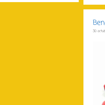
Ben
30 octu