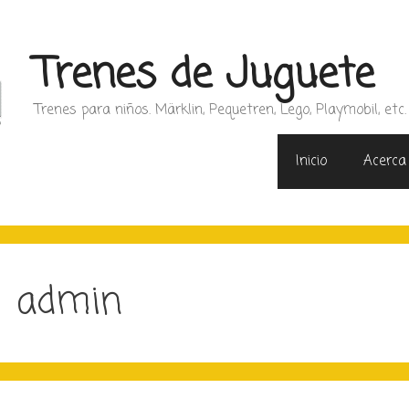
Trenes de Juguete
Trenes para niños. Märklin, Pequetren, Lego, Playmobil, etc.
Inicio
Acerca
admin