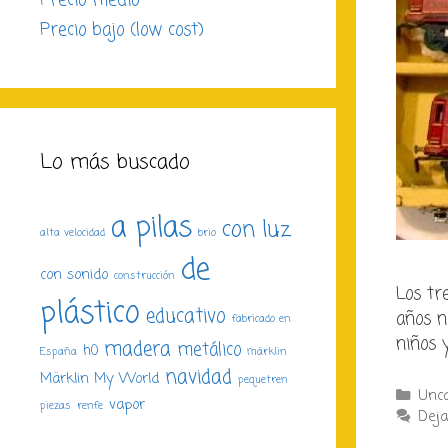
Precio medio
Precio bajo (low cost)
Lo más buscado
a pilas
con luz
alta velocidad
brio
de
con sonido
construcción
Los tr
plástico
educativo
años n
fabricado en
niños 
madera
metálico
h0
España
märklin
navidad
Märklin My World
pequetren
Cate
Unca
vapor
piezas
renfe
Deja