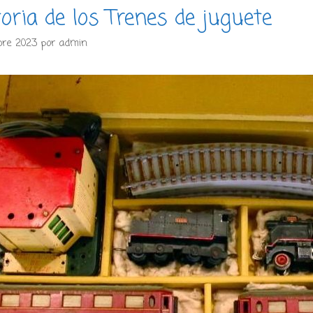
toria de los Trenes de juguete
bre 2023
por
admin