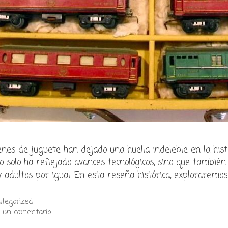
enes de juguete han dejado una huella indeleble en la histor
o solo ha reflejado avances tecnológicos, sino que tambié
y adultos por igual. En esta reseña histórica, explorarem
gorías
tegorized
 un comentario