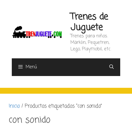
Saltar
al
Trenes de
contenido
Juguete
Trenes para niños.
Märklin, Pequetren,
Lego, Playmobil, etc.
Menú
Inicio
/ Productos etiquetados “con sonido”
con sonido